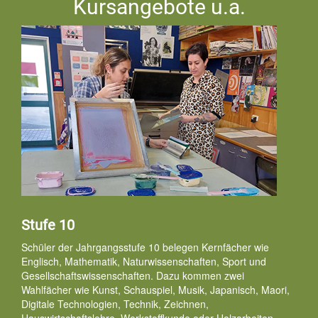
Kursangebote u.a.
Stufe 10
Schüler der Jahrgangsstufe 10 belegen Kernfächer wie
Englisch, Mathematik, Naturwissenschaften, Sport und
Gesellschaftswissenschaften. Dazu kommen zwei
Wahlfächer wie Kunst, Schauspiel, Musik, Japanisch, Maori,
Digitale Technologien, Technik, Zeichnen,
Hauswirtschaftslehre, Werkstoffkunde oder Holzarbeiten.