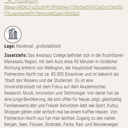
__tn__=%2Cd%2CP-
R&eid=ARDKU1s2fsclVrPt7PtIOp9w17QXh0wf5YjXY2ADrztTNgQSy
lTXzsamdumKFhTNmnrmMCexN1BOsSL0
Lage:
Nordinsel , großstädtisch
Zusatzinfo:
Das Awatapu College befindet sich in der fruchtbaren
Manawatu Region, mit dem Auto etwa 90 Minuten in nördlicher
Richtung entfernt von Wellington, der Hauptstadt Neuseelands.
Palmerston North hat ca. 85.000 Einwohner und ist bekannt als
'Stadt des Wissens und der Studenten'. Es ist eine
Universitätsstadt mit dem Fokus auf dem Akademischen,
Research, Musik, Innovation und Technologie. Von daher hat sie
eine junge Bevölkerung, die sich offen für Neues zeigt, gleichzeitig
Familienwerte lebt und Freizeit Aktivitäten liebt wie Sport, Kultur,
Shoppen gehen oder einfach mal bei einem Kaffee relaxen. Von
Palmerston North aus hat man leichten Zugang zu den nahen
Bergen, Seen, Flüssen, Stränden, Parks, Rad- und Wanderwegen.